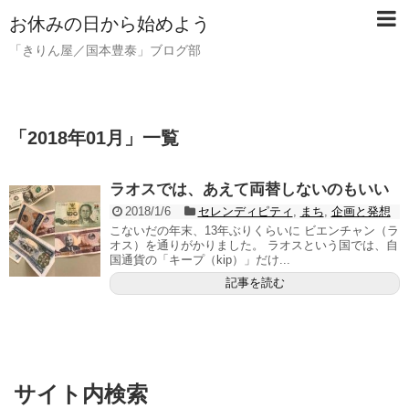
お休みの日から始めよう
「きりん屋／国本豊泰」ブログ部
「
2018年01月
」
一覧
ラオスでは、あえて両替しないのもいい
2018/1/6
セレンディピティ
,
まち
,
企画と発想
こないだの年末、13年ぶりくらいに ビエンチャン（ラ
オス）を通りがかりました。 ラオスという国では、自
国通貨の「キープ（kip）」だけ...
記事を読む
サイト内検索