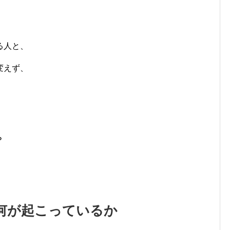
」
る人と、
変えず、
。
？
何が起こっているか