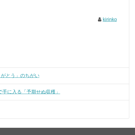
kirinko
ありがとう」のちがい
で手に入る「予期せぬ収穫」