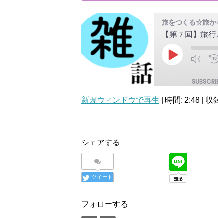
旅をつくる☆旅か
【第７回】旅行
Play
Episode
SUBSCRI
新規ウィンドウで再生
|
時間: 2:48
|
収録
SHARE
RSS FEED
LINK
シェアする
EMBED
ツイート
フォローする