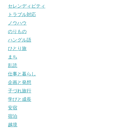
セレンディピティ
トラブル対応
ノウハウ
のりもの
ハングル語
ひとり旅
まち
乱読
仕事と暮らし
企画と発想
子づれ旅行
学びと成長
安宿
宿泊
越境